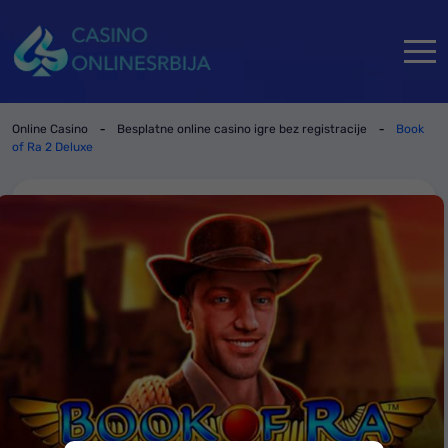
-
-
Online Casino
Besplatne online casino igre bez registracije
Book
of Ra 2 Deluxe