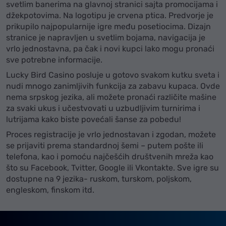
svetlim banerima na glavnoj stranici sajta promocijama i
džekpotovima. Na logotipu je crvena ptica. Predvorje je
prikupilo najpopularnije igre među posetiocima. Dizajn
stranice je napravljen u svetlim bojama, navigacija je
vrlo jednostavna, pa čak i novi kupci lako mogu pronaći
sve potrebne informacije.
Lucky Bird Casino posluje u gotovo svakom kutku sveta i
nudi mnogo zanimljivih funkcija za zabavu kupaca. Ovde
nema srpskog jezika, ali možete pronaći različite mašine
za svaki ukus i učestvovati u uzbudljivim turnirima i
lutrijama kako biste povećali šanse za pobedu!
Proces registracije je vrlo jednostavan i zgodan, možete
se prijaviti prema standardnoj šemi – putem pošte ili
telefona, kao i pomoću najčešćih društvenih mreža kao
što su Facebook, Tvitter, Google ili Vkontakte. Sve igre su
dostupne na 9 jezika- ruskom, turskom, poljskom,
engleskom, finskom itd.