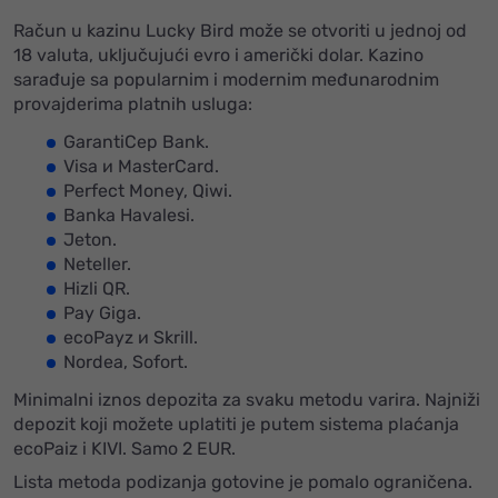
Račun u kazinu Lucky Bird može se otvoriti u jednoj od
18 valuta, uključujući evro i američki dolar. Kazino
sarađuje sa popularnim i modernim međunarodnim
provajderima platnih usluga:
GarantiCep Bank.
Visa и MasterCard.
Perfect Money, Qiwi.
Banka Havalesi.
Jeton.
Neteller.
Hizli QR.
Pay Giga.
ecoPayz и Skrill.
Nordea, Sofort.
Minimalni iznos depozita za svaku metodu varira. Najniži
depozit koji možete uplatiti je putem sistema plaćanja
ecoPaiz i KIVI. Samo 2 EUR.
Lista metoda podizanja gotovine je pomalo ograničena.