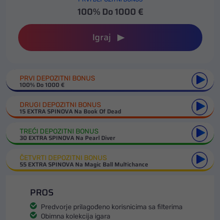
100% Do 1000 €
Igraj
PRVI DEPOZITNI BONUS
100% Do 1000 €
DRUGI DEPOZITNI BONUS
15 EXTRA SPINOVA Na Book Of Dead
TREĆI DEPOZITNI BONUS
30 EXTRA SPINOVA Na Pearl Diver
ČETVRTI DEPOZITNI BONUS
55 EXTRA SPINOVA Na Magic Ball Multichance
PROS
Predvorje prilagođeno korisnicima sa filterima
Obimna kolekcija igara