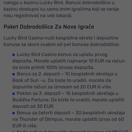
naloga u kazinu Lucky Bird. Bonusi dobrodošlice u
Studios, Worldmatch,
kazinu dostupni su samo onim igračima koji se ranije
Switch Studios, Vivo,
nisu registrovali na veb lokaciji.
Snowborn Games, Just For
The Win -JFTW, Adoptit
Paket Dobrodošlice Za Nove Igrače
Publishing, Games Lab,
Boomerang, Triple Edge
Lucky Bird Casino nudi besplatne okrete i depozitne
Studios, Platipus, ALL41
bonuse sa skoro svakim od pet bonusa dobrodošlice:
STUDIOS, AllWaySpin,
Apollo Games, Mobilots,
Lucky Bird Casino bonus za uplatu prvog
Stakelogic, Spinmatic, DLV,
depozita. Morate uplatiti najmanje 10 EUR na račun
Bet2tech, Gamshy, Ruby
da biste primili 100% iznosa depozita.
Play, Foxium, Noble, Triple
Bonus za 2. depozit – 10 besplatnih okretaja u
Cherry, Fantasma, Betixon,
Book of Sun -u. Da biste to uradili, morate da
TrueLab Games, Netgame,
Charismatic Games,
dopunite račun sa iznosom od 20 EUR ili više.
Ganapati, Revolver Gaming,
Poklon za 3. depozit – 15 besplatnih okretaja u
Alchemy Gaming, Kalamba
Buddha Fortune. Da biste to uradili, morate uplatiti
Games, BF Games, Fugaso,
depozit od 30 EUR.
Neon Valley Studios,
Bonus za četvrti depozit – 30 besplatnih okretaja
Skillzzgaming, Betradar,
na Thunder of Olimpus, morate uplatiti iznos od 60
Mascot Gaming, Old Skool
EUR ili više.
Studios, Gold Coin Studios,