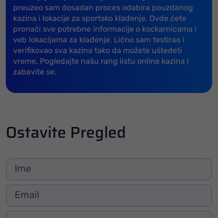
preuzeo sam dosadan proces odabira pouzdanog
kazina i lokacije za sportsko klađenje. Ovde ćete
pronaći sve potrebne informacije o kockarnicama i
veb lokacijama za klađenje. Lično sam testirao i
verifikovao sva kazina tako da možete uštedeti
vreme. Pogledajte našu rang listu online kazina i
zabavite se.
Ostavite Pregled