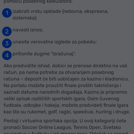
pomoću posebnog kalkulatora:
izabrati vrstu opklade (redovna, ekspresna,
sistemska);
navesti iznos;
unesite verovatne izglede za pobedu;
pritisnite dugme “Izračunaj”.
Ako predvidite ishod, dobici se prenose direktno na vaš
račun, pa nema potrebe za otvaranjem posebnog
računa – depozit će biti uobičajen za kazino i kladionicu.
Na portalu možete proučiti finale prošlih takmičenja i
saznati datume narednih događaja. Kazino je pripremio
veliki spisak različitih sportskih igara. Osim čuvenog
fudbala, odbojke i hokeja, možete predvideti finale igara
kao što su rukomet, golf, ragbi, speedvai, hurling i druge.
Postoji i virtuelna sportska opcija. U ovoj kategoriji ćete
pronaći Soccer Online League, Tennis Open, Svetsko
prvenstvo u fudbalu i još mnogo toga. Odeljak sa esport