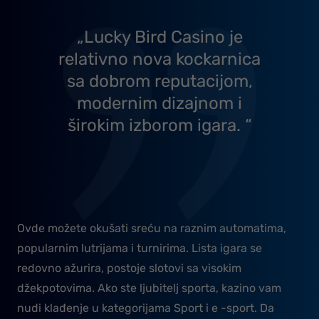
Lucky Bird Casino je
relativno nova kockarnica
sa dobrom reputacijom,
modernim dizajnom i
širokim izborom igara.
Ovde možete okušati sreću na raznim automatima,
popularnim lutrijama i turnirima. Lista igara se
redovno ažurira, postoje slotovi sa visokim
džekpotovima. Ako ste ljubitelj sporta, kazino vam
nudi klađenje u kategorijama Sport i e -sport. Da