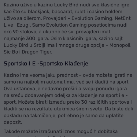
Kazino uživo u kazinu Lucky Bird nudi sve klasične igre
kao što su blackjack, baccarat, rulet i casino holdem
uživo sa dilerom. Provajderi – Evolution Gaming, NetEnt
Live i Ezugi. Samo Evolution Gaming posetiocima nudi
oko 90 stolova, a ukupno će svi provajderi imati
najmanje 300 igara. Osim klasičnih igara, kazino sajt
Lucky Bird u Srbiji ima i mnoge druge opcije – Monopoli,
Sic Bo i Dragon Tiger.
Sportsko I E -sportsko Klađenje
Kazino ima veoma jaku prednost – ovde možete igrati ne
samo na najboljim automatima, već se i kladiti na sport.
Ova ustanova je nedavno proširila svoju ponudu igara
na sreću dodavanjem odeljka za klađenje na sport i e -
sport. Možete birati između preko 30 različitih sportova i
kladiti se na rezultate utakmica širom sveta. Da biste dali
opkladu na takmičenje, potrebno je samo da uplatite
depozit.
Takođe možete izračunati iznos mogućih dobitaka