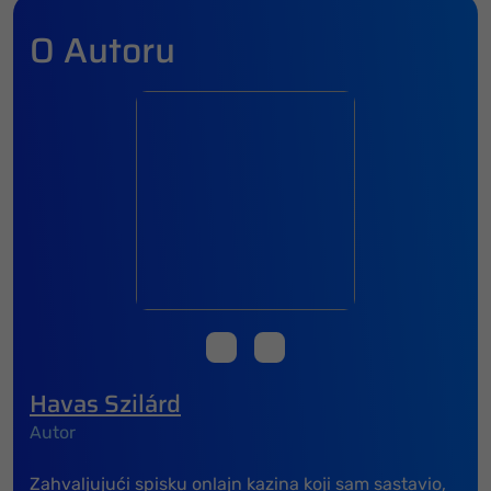
O Autoru
Havas Szilárd
Autor
Zahvaljujući spisku onlajn kazina koji sam sastavio,