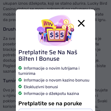
ukupan iznos džekpota, koji se stalno ažurira. Lucky Bird
Casino slotovi se mogu pokrenuti na računaru i svim
mobilnim uređajima povezanim na Internet. Ne morate
da preuzimate dodatne aplikacije da biste započeli igru.
Drustvene Igre
Za sve koji vole stone igre, kazino u Srbiji pripremio je
posebnu kategoriju koja uključuje sve poznate vrste
blackjacka, ruleta, pokera i baccarata. Sve što vam je
Pretplatite Se Na Naš
potrebno za početak igre je stabilna internet veza i
Bilten I Bonuse
dostupnost sredstava na vašem računu za klađenje.
Pogledajte odeljak Promocije kazina Lucky Bird da biste
Informacije o novim lutrijama i
saznali koje slot mašine trenutno nude bonuse.
turnirima
Turniri I Lutrije
Informacije o novom kazino bonusu
Ekskluzivni bonusi
Ovo je posebna ponuda u online kazinu. Ako učestvujete
Informacije o džekpotu kazina
u njima, imate priliku da osvojite novčane nagrade i
poklone, uključujući putovanja u egzotične zemlje. Svaki
Pretplatite se na poruke
korisnik se može pridružiti. Svaki događaj ima temu,