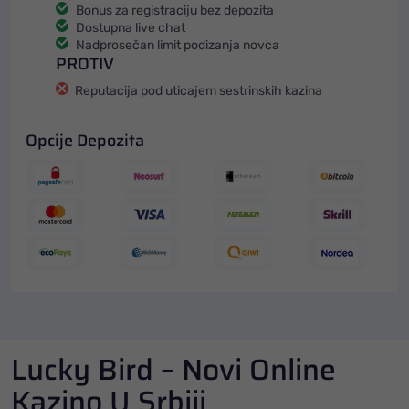
Bonus za registraciju bez depozita
Dostupna live chat
Nadprosečan limit podizanja novca
PROTIV
Reputacija pod uticajem sestrinskih kazina
Opcije Depozita
Lucky Bird – Novi Online
Kazino U Srbiji